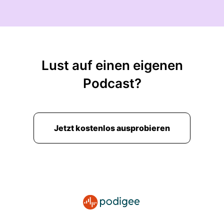
wir heute reden?
00:02:30: Mach's mal nicht so spannend!
00:02:31: Das is simply the worst.
Lust auf einen eigenen
00:02:34: Die Stimme geht jetzt nach oben.
Podcast?
00:02:36: Genau wo wir Filme zeigen... Ich hab
gestern gesagt, dass ich als junger Mensch sehr
gut fand und die aber heutzutage oder die von
Jetzt kostenlos ausprobieren
anderen Menschen vielleicht so ein bisschen
belächelt werden.
00:02:53: Ich kann direkt mal reinstarten, dass
der Titel sehr viel Erklärung braucht und es tut
mir auch ein bisschen leidig das ausgesucht
habe was auch dazu geführt hat, dass es eine
Pause gab von dieser Filmreihe.