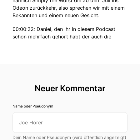
nämlich Simply the Worst die ab dem Juli ins
Odeon zurückkehr, also sprechen wir mit einem
Bekannten und einem neuen Gesicht.
00:00:22: Daniel, den ihr in diesem Podcast
schon mehrfach gehört habt der auch die
Queep-Equip-Reihe macht und bei ganz viel
unserer Reihen dabei ist, macht diese Reihe
zusammen mit Holger!
00:00:31: Und was Simply The Worst ausmacht
und was man in der neuen Staffel der Reihe
Neuer Kommentar
erwarten kann?
00:00:36: Dazu haben Selene und Leonie sich
Name oder Pseudonym
ausgiebig mit den beiden unterhalten – und
diese Unterhaltung hört ihr jetzt!
00:00:48: Wieder einmal in der schönen
Synchro-Kabine im Kino International.
Dein Name oder Pseudonym (wird öffentlich angezeigt)