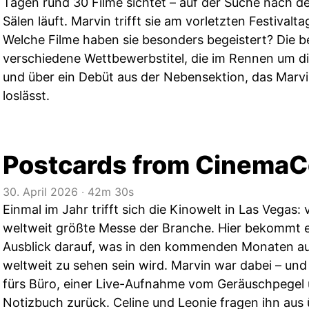
Tagen rund 30 Filme sichtet – auf der Suche nach d
Sälen läuft. Marvin trifft sie am vorletzten Festival
Welche Filme haben sie besonders begeistert? Die 
verschiedene Wettbewerbstitel, die im Rennen um di
und über ein Debüt aus der Nebensektion, das Marvi
loslässt.
Postcards from Cinema
30. April 2026
‧
42m 30s
Einmal im Jahr trifft sich die Kinowelt in Las Vegas
weltweit größte Messe der Branche. Hier bekommt 
Ausblick darauf, was in den kommenden Monaten a
weltweit zu sehen sein wird. Marvin war dabei – un
fürs Büro, einer Live-Aufnahme vom Geräuschpegel u
Notizbuch zurück. Celine und Leonie fragen ihn aus 