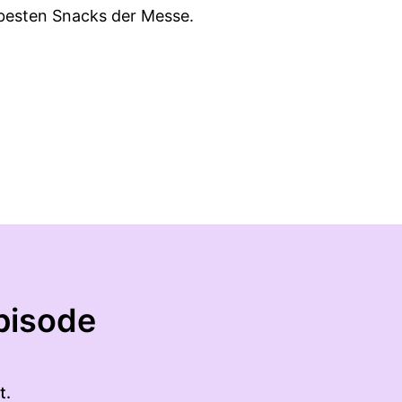
 besten Snacks der Messe.
pisode
t.