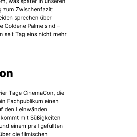
em, was später in unseren
tag zum Zwischenfazit:
beiden sprechen über
e Goldene Palme sind –
n seit Tag eins nicht mehr
Con
: vier Tage CinemaCon, die
ein Fachpublikum einen
uf den Leinwänden
d kommt mit Süßigkeiten
nd einem prall gefüllten
über die filmischen