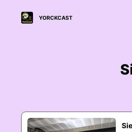
YORCKCAST
S